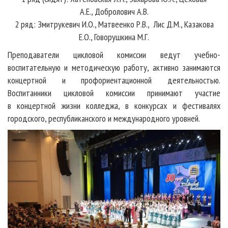
А.Е.,
Добролович А.В.
2 ряд: Змитрукевич И.О., Матвеенко Р.В., Лис Д.М., Казакова
Е.О., Говорушкина М.Г.
Преподаватели цикловой комиссии ведут учебно-
воспитательную и методическую работу, активно занимаются
концертной и профориентационной деятельностью.
Воспитанники цикловой комиссии принимают участие
в концертной жизни колледжа, в конкурсах и фестивалях
городского, республиканского и международного уровней.