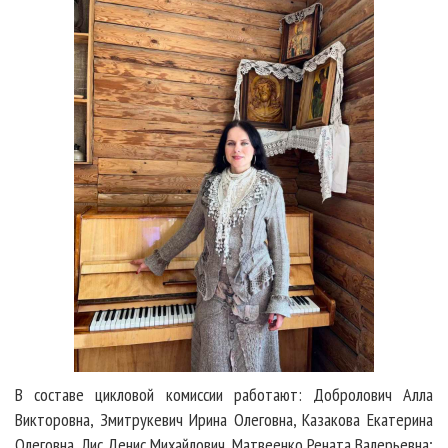
В составе цикловой комиссии работают: Добролович Алла
Викторовна, Змитрукевич Ирина Олеговна, Казакова Екатерина
Олеговна, Лис Денис Михайлович, Матвеенко Рената Валерьевна;