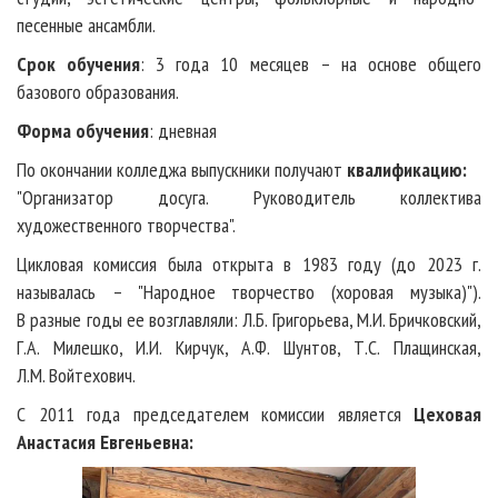
песенные ансамбли.
Срок обучения
: 3 года 10 месяцев – на основе общего
базового образования.
Форма обучения
:
дневная
По окончании колледжа выпускники получают
квалификацию:
"
Организатор досуга.
Руководитель коллектива
художественного творчества".
Цикловая комиссия была открыта в 1983 году (до 2023 г.
называлась – "Народное творчество (хоровая музыка)").
В разные годы ее возглавляли: Л.Б. Григорьева, М.И. Бричковский,
Г.А. Милешко, И.И. Кирчук, А.Ф. Шунтов, Т.С. Плащинская,
Л.М. Войтехович.
С 2011 года председателем комиссии является
Цеховая
Анастасия Евгеньевна: