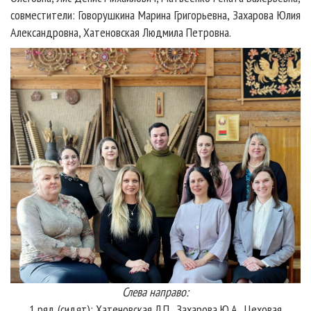
совместители: Говорушкина Марина Григорьевна, Захарова Юлия
Александровна, Хатеновская Людмила Петровна.
Слева направо:
1 ряд (сидят):
Хатеновская Л.П.,
Захарова Ю.А.,
Цеховая