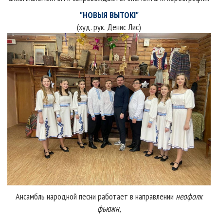
"НОВЫЯ ВЫТОКІ"
(худ. рук. Денис Лис)
Ансамбль народной песни работает в направлении
нео
фолк
фьюжн
,