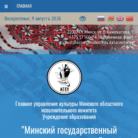
ГЛАВНАЯ
Воскресенье, 9 августа 2026
220024, г. Минск, ул. Л. Кижеватова, 9
+375 17 360-24-30
(приемная, факс)
postmaster@mdkm.edu.datacenter.by
Главное управление культуры Минского областного
исполнительного комитета
Учреждение образования
"Минский государственный