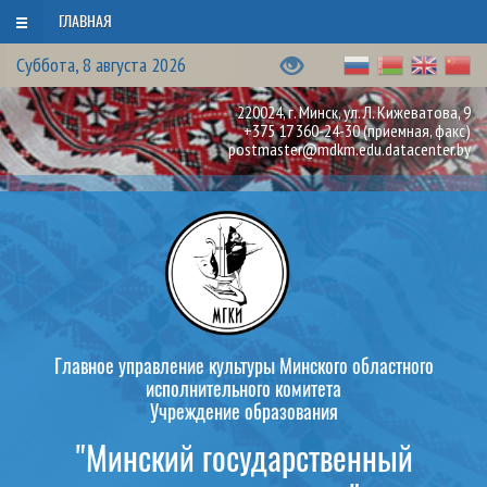
ГЛАВНАЯ
Суббота, 8 августа 2026
220024, г. Минск, ул. Л. Кижеватова, 9
+375 17 360-24-30
(приемная, факс)
postmaster@mdkm.edu.datacenter.by
Главное управление культуры Минского областного
исполнительного комитета
Учреждение образования
"Минский государственный