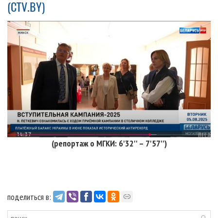
(CTV.BY)
(репортаж о МГКИ: 6'32'' – 7'57'')
поделиться в: